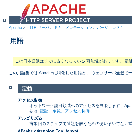
Apache
>
HTTP サーバ
>
ドキュメンテーション
>
バージョン 2.4
用語
この日本語訳はすでに古くなっている 可能性があります。 最
この用語集では Apacheに特化した用語と、 ウェブサーバ全
定義
アクセス制御
ネットワーク認可領域へのアクセスを制限します。Apa
参照:
認証、承認、アクセス制御
アルゴリズム
有限回のステップで問題を解くためのあいまいでない式
APache eXtension Tool
(apxs)