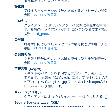
暗号化されていないテキスト。
秘密鍵
受け取るメッセージの復号と送出するメッセージの署
参照:
SSL/TLS 暗号化
プロキシ
クライアントと
オリジンのサーバ
の間に存在する中間
す。複数のクライアントが同じ コンテンツを要求する
参照:
mod_proxy
公開鍵
所有者に向けられたメッセージの暗号化と所有者によ
参照:
SSL/TLS 暗号化
公開鍵暗号
ある鍵を暗号に使い、別の鍵を復号に使う非対称暗号シ
参照:
SSL/TLS 暗号化
正規表現
(Regex)
テキストのパターンを表現する方式の一つ。例えば、 「
できます。 正規表現は Apache においても便利なも
の下の、すべての .gif と .jpg ファイル は
/images/.*
Expressions)
を使います。
リバースプロキシ
クライアントには
オリジンのサーバ
のように見える
プ
Secure Sockets Layer
(SSL)
Netscape Communications Corporat