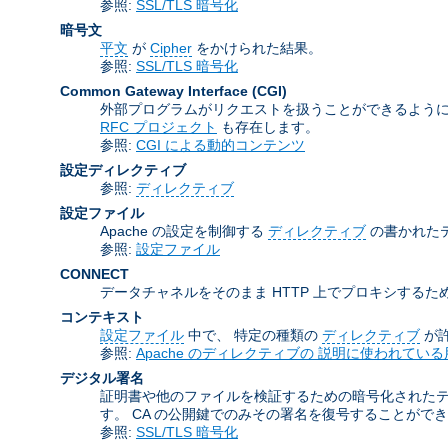
参照:
SSL/TLS 暗号化
暗号文
平文
が
Cipher
をかけられた結果。
参照:
SSL/TLS 暗号化
Common Gateway Interface
(CGI)
外部プログラムがリクエストを扱うことができるように
RFC プロジェクト
も存在します。
参照:
CGI による動的コンテンツ
設定ディレクティブ
参照:
ディレクティブ
設定ファイル
Apache の設定を制御する
ディレクティブ
の書かれた
参照:
設定ファイル
CONNECT
データチャネルをそのまま HTTP 上でプロキシするため
コンテキスト
設定ファイル
中で、 特定の種類の
ディレクティブ
が
参照:
Apache のディレクティブの 説明に使われている
デジタル署名
証明書や他のファイルを検証するための暗号化された
す。 CA の公開鍵でのみその署名を復号することがで
参照:
SSL/TLS 暗号化