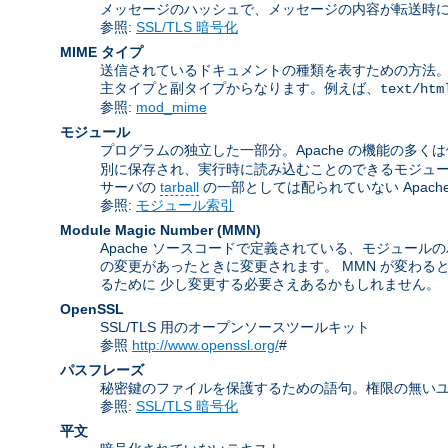
メッセージのハッシュで、メッセージの内容が転送時に
参照:
SSL/TLS 暗号化
MIME タイプ
送信されているドキュメントの種類を表すための方法。 この名前は
主タイプと副タイプからなります。例えば、
text/htm
参照:
mod_mime
モジュール
プログラムの独立した一部分。Apache の機能の多く
別に保存され、実行時に読み込むことのできるモジュ
サーバの
tarball
の一部としては配られていない Apac
参照:
モジュール索引
Module Magic Number
(
MMN
)
Apache ソースコードで定義されている、モジュールの
の変更があったときに変更されます。 MMN が変わる
るために 少し変更する必要さえあるかもしれません。
OpenSSL
SSL/TLS 用のオープンソースツールキット
参照
http://www.openssl.org/
#
パスフレーズ
秘密鍵のファイルを保護するための語句。権限の無いユ
参照:
SSL/TLS 暗号化
平文