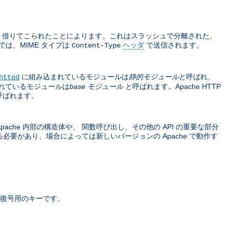
sions から 借りてこられたことによります。これはスラッシュで分離された、
では、MIME タイプは
ヘッダ
で送信されます。
Content-Type
に組み込まれているモジュールは
静的モジュール
と呼ばれ、
httpd
れているモジュールは
base モジュール
と呼ばれます。Apache HTTP
呼ばれます。
che 内部の構造体や、 関数呼び出し、その他の API の重要な部分
要があり、場合によっては新しいバージョンの Apache で動作す
復号用のキーです。