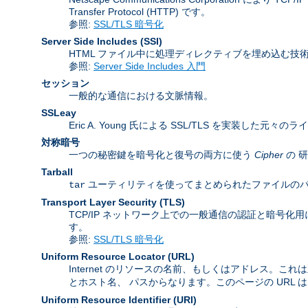
Transfer Protocol (HTTP) です。
参照:
SSL/TLS 暗号化
Server Side Includes
(SSI)
HTML ファイル中に処理ディレクティブを埋め込む技
参照:
Server Side Includes 入門
セッション
一般的な通信における文脈情報。
SSLeay
Eric A. Young 氏による SSL/TLS を実装した元々の
対称暗号
一つの秘密鍵を暗号化と復号の両方に使う
Cipher
の 
Tarball
ユーティリティを使ってまとめられたファイルのパッケージ
tar
Transport Layer Security
(TLS)
TCP/IP ネットワーク上での一般通信の認証と暗号化用に Inter
す。
参照:
SSL/TLS 暗号化
Uniform Resource Locator
(URL)
Internet のリソースの名前、もしくはアドレス。これ
とホスト名、 パスからなります。このページの URL 
Uniform Resource Identifier
(URI)