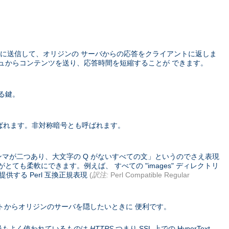
に送信して、オリジンの サーバからの応答をクライアントに返しま
ュからコンテンツを送り、応答時間を短縮することが できます。
る鍵。
ばれます。非対称暗号とも呼ばれます。
ンマが二つあり、大文字の Q がないすべての文」というのでさえ表現
ても柔軟にできます。例えば、 すべての "images" ディレクトリ
供する Perl 互換正規表現
(
訳注:
Perl Compatible Regular
トからオリジンのサーバを隠したいときに 便利です。
コル。 最もよく使われているものは
HTTPS
つまり SSL 上での HyperText