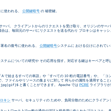
名に使われる、
公開鍵暗号
の 秘密鍵。
サーバ。 クライアントからのリクエストを受け取り、オリジンのサーバ
場合は、毎回元のサーバにリクエストを送る代わり プロキシはキャッシ
る署名の復号に使われる、
公開鍵暗号
システムに おける公けにされてい
ステムについての研究や その応用を指す。対応する鍵はキーペアと呼
A で始まるすべての単語」や「すべての 10 桁の電話番号」や、 「コ
ので、ファイルやリソースの集まりに対して 何らかの属性を適用することがと
と書くことができます。 Apache では
PCRE
ライブラリが提
(jpg|gif)$
ロキシ
サーバ。セキュリティの ためや、負荷分散のためにクライアン
ion により TCP/IP ネットワーク上で一般の通信の認証と暗号用に作られたプロト