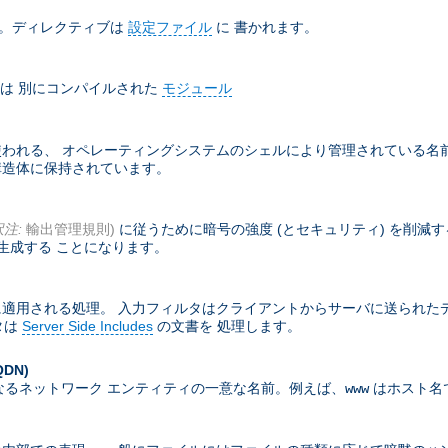
ド。ディレクティブは
設定ファイル
に 書かれます。
は 別にコンパイルされた
モジュール
れる、 オペレーティングシステムのシェルにより管理されている名前付
部構造体に保持されています。
訳注:
輸出管理規則)
に従うために暗号の強度 (とセキュリティ) を削減
生成する ことになります。
適用される処理。 入力フィルタはクライアントからサーバに送られた
タは
Server Side Includes
の文書を 処理します。
QDN)
なるネットワーク エンティティの一意な名前。例えば、
はホスト名
www