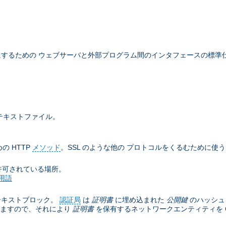
するための ウェブサーバと外部プログラム間のインタフェースの標準
テキストファイル。
の HTTP
メソッド
。SSL のような他の プロトコルをくるむために使
許可されている場所。
用語
テキストブロック。
認証局
は
証明書
に埋め込まれた
公開鍵
のハッシュ
きますので、それにより
証明書
を保有するネットワークエンティティを C