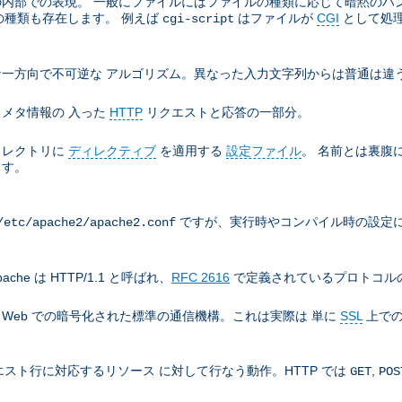
e の内部での表現。 一般にファイルにはファイルの種類に応じて暗黙の
の種類も存在します。 例えば
はファイルが
CGI
として処
cgi-script
一方向で不可逆な アルゴリズム。異なった入力文字列からは普通は違う
メタ情報の 入った
HTTP
リクエストと応答の一部分。
ィレクトリに
ディレクティブ
を適用する
設定ファイル
。 名前とは裏腹
ます。
ですが、実行時やコンパイル時の設定に
/etc/apache2/apache2.conf
che は HTTP/1.1 と呼ばれ、
RFC 2616
で定義されているプロトコルの
), World Wide Web での暗号化された標準の通信機構。これは実際は 単に
SSL
上での
スト行に対応するリソース に対して行なう動作。HTTP では
,
GET
POS