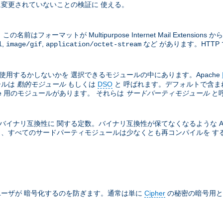
変更されていないことの検証に 使える。
フォーマットが Multipurpose Internet Mail Exten
,
,
など があります。HTTP 
l
image/gif
application/octet-stream
は使用するかしないかを 選択できるモジュールの中にあります。Apache
ールは
動的モジュール
もしくは
DSO
と 呼ばれます。デフォルトで含ま
he 用のモジュールがあります。 それらは
サードパーティモジュール
と
バイナリ互換性に 関する定数。バイナリ互換性が保てなくなるような Apa
と、すべてのサードパーティモジュールは少なくとも再コンパイルを する必
ーザが 暗号化するのを防ぎます。通常は単に
Cipher
の秘密の暗号用と