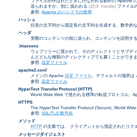
ファイルが呼ばれたときに行なわれる動作の Apach
送られますが、別に 扱われる
(
訳注:
handle)
ファイル
参照:
Apache のハンドラの使用
ハッシュ
任意の文字列から固定長の文字列を生成する、数学的な
ヘッダ
実際のコンテンツの前に送られ、コンテンツを説明する
.htaccess
ウェブツリーに置かれて、そのディレクトリとサブデ
んどどんな種類のディレクティブでも書くことができ
参照:
設定ファイル
apache2.conf
メインの Apache
設定 ファイル
。デフォルトの場所は
参照:
設定ファイル
HyperText Transfer Protocol
(HTTP)
World Wide Web で使われる標準の転送プロトコル。Apa
HTTPS
The HyperText Transfer Protocol (Secure
参照:
SSL/TLS 暗号化
メソッド
HTTP
の文脈では、 クライアントから指定されたリクエ
メッセージダイジェスト