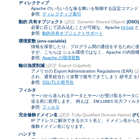
ディレクティブ
Apache のいろいろな振る舞いを制御する設定コマン
参照:
ディレクティブ索引
動的 共有オブジェクト
(
訳注:
Dynamic Shared Object)
(DSO)
必要に応じて読み込むことが可能な、Apache
と
httpd
参照:
動的共有オブジェクトサポート
環境変数
(env-variable)
情報を保管したり、プログラム間の通信をするために使わ
すが、こちらは シェル環境ではなく、Apache の内
参照:
Apache の環境変数
輸出強度削減
(
訳注:
Export-Crippled)
アメリカの Export Administration Regulations (EAR)
(
され、通常総当たり攻撃で復号できてしまう
暗号文
を
参照:
SSL/TLS 暗号化
フィルタ
サーバから送られるデータとサーバが受け取るデータに
送る前に処理します。 例えば、
出力フィル
INCLUDES
参照:
フィルタ
完全修飾ドメイン名
(
訳注:
Fully-Qualified Domain-Name)
(F
IP アドレスに解決できるホスト名と、ドメイン名から
修飾ドメイン名になります。
ハンドラ