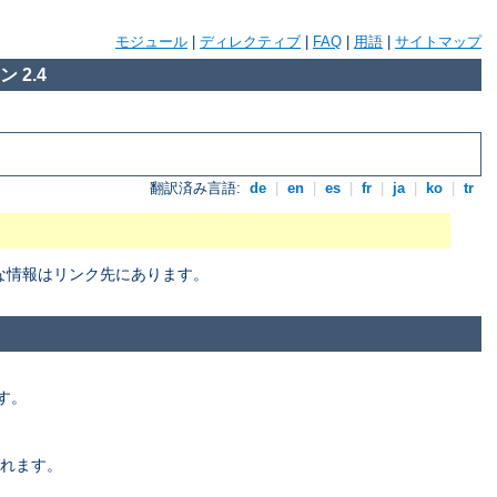
モジュール
|
ディレクティブ
|
FAQ
|
用語
|
サイトマップ
 2.4
翻訳済み言語:
de
|
en
|
es
|
fr
|
ja
|
ko
|
tr
細な情報はリンク先にあります。
す。
れます。