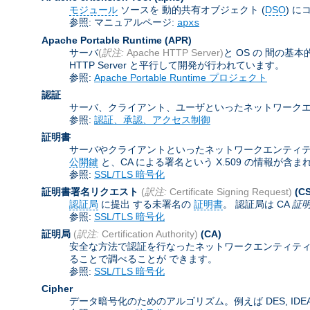
モジュール
ソースを 動的共有オブジェクト (
DSO
) に
参照: マニュアルページ:
apxs
Apache Portable Runtime
(APR)
サーバ
(
訳注:
Apache HTTP Server)
と OS の 間の
HTTP Server と平行して開発が行われています。
参照:
Apache Portable Runtime プロジェクト
認証
サーバ、クライアント、ユーザといったネットワークエ
参照:
認証、承認、アクセス制御
証明書
サーバやクライアントといったネットワークエンティティを認証
公開鍵
と、CA による署名という X.509 の情報が
参照:
SSL/TLS 暗号化
証明書署名リクエスト
(
訳注:
Certificate Signing Request)
(C
認証局
に提出 する未署名の
証明書
。 認証局は CA
証
参照:
SSL/TLS 暗号化
証明局
(
訳注:
Certification Authority)
(CA)
安全な方法で認証を行なったネットワークエンティティ
ることで調べることが できます。
参照:
SSL/TLS 暗号化
Cipher
データ暗号化のためのアルゴリズム。例えば DES, IDEA,