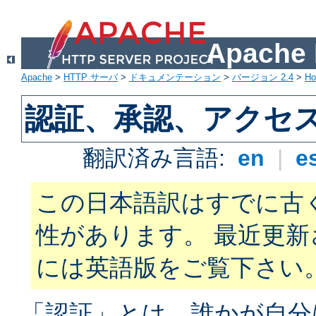
Apach
Apache
>
HTTP サーバ
>
ドキュメンテーション
>
バージョン 2.4
>
H
認証、承認、アクセ
翻訳済み言語:
en
|
e
この日本語訳はすでに古
性があります。 最近更
には英語版をご覧下さい
「認証」とは、誰かが自分