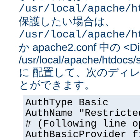
/usr/local/apache/h
保護したい場合は、
/usr/local/apache/h
か apache2.conf 中の <Dir
/usr/local/apache/htd
に 配置して、次のディ
とができます。
AuthType Basic
AuthName "Restricte
# (Following line o
AuthBasicProvider f