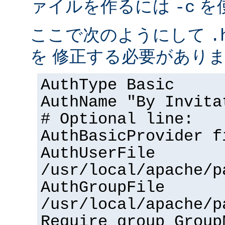
ァイルを作るには
を
-c
ここで次のようにして
.
を 修正する必要があり
AuthType Basic
AuthName "By Invita
# Optional line:
AuthBasicProvider f
AuthUserFile
/usr/local/apache/p
AuthGroupFile
/usr/local/apache/p
Require group Group