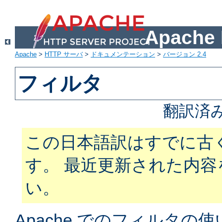
Apach
Apache
>
HTTP サーバ
>
ドキュメンテーション
>
バージョン 2.4
フィルタ
翻訳済
この日本語訳はすでに古
す。 最近更新された内
い。
Apache でのフィルタ