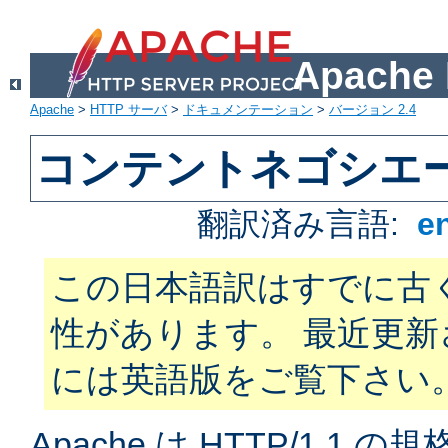
Apach
Apache
>
HTTP サーバ
>
ドキュメンテーション
>
バージョン 2.4
コンテントネゴシエ
翻訳済み言語:
e
この日本語訳はすでに古
性があります。 最近更
には英語版をご覧下さい
Apache は HTTP/1.1