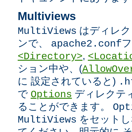
Multiviews
はディレク
MultiViews
ンで、
フ
apache2.conf
,
<Directory>
<Locati
ション中や、(
AllowOve
に 設定されていると)
.h
で
ディレクテ
Options
ることができます。
Opt
をセットし
MultiViews
てください。明示的に 