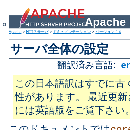
Apach
Apache
>
HTTP サーバ
>
ドキュメンテーション
>
バージョン 2.4
サーバ全体の設定
翻訳済み言語:
e
この日本語訳はすでに古
性があります。 最近更
には英語版をご覧下さい
このドキュメントでは
cor