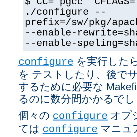
$ CC="pgcc" CFLAGS=
./configure --
prefix=/sw/pkg/apac
--enable-rewrite=sh
--enable-speling=sh
を実行した
configure
を テストしたり、後で
するために必要な Makef
るのに数分間かかるでし
個々の
オプ
configure
ては
マニュ
configure