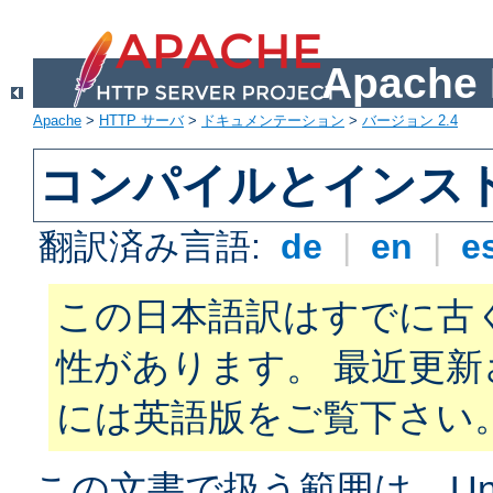
Apach
Apache
>
HTTP サーバ
>
ドキュメンテーション
>
バージョン 2.4
コンパイルとインス
翻訳済み言語:
de
|
en
|
e
この日本語訳はすでに古
性があります。 最近更
には英語版をご覧下さい
この文書で扱う範囲は、Unix