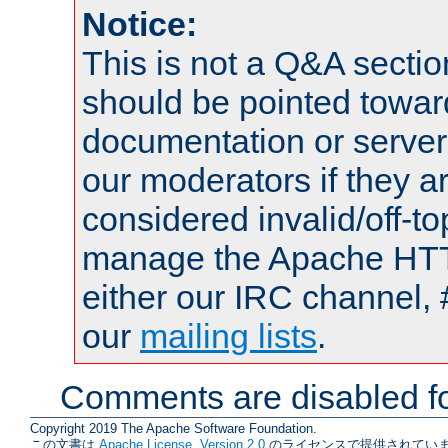
Notice:
This is not a Q&A sect
should be pointed towar
documentation or serve
our moderators if they a
considered invalid/off-t
manage the Apache HTTP
either our IRC channel, 
our
mailing lists
.
Comments are disabled fo
Copyright 2019 The Apache Software Foundation.
この文書は
Apache License, Version 2.0
のライセンスで提供されていま