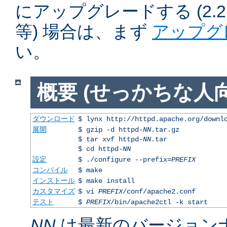
にアップグレードする (2.2.50
等) 場合は、まず
アップグ
い。
概要 (せっかちな人向
ダウンロード
$ lynx http://httpd.apache.org/downl
展開
$ gzip -d httpd-
NN
.tar.gz
$ tar xvf httpd-
NN
.tar
$ cd httpd-
NN
設定
$ ./configure --prefix=
PREFIX
コンパイル
$ make
インストール
$ make install
カスタマイズ
$ vi
PREFIX
/conf/apache2.conf
テスト
$
PREFIX
/bin/apache2ctl -k start
NN
は最新のバージョン