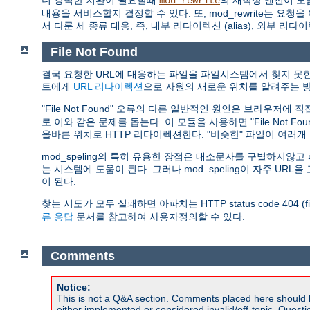
더 강력한 치환이 필요할때
의 재작성 엔진이 도
mod_rewrite
내용을 서비스할지 결정할 수 있다. 또, mod_rewrite는
서 다룬 세 종류 대응, 즉, 내부 리다이렉션 (alias), 외부 리다
File Not Found
결국 요청한 URL에 대응하는 파일을 파일시스템에서 찾지 못한 
트에게
URL 리다이렉션
으로 자원의 새로운 위치를 알려주는 방
"File Not Found" 오류의 다른 일반적인 원인은 브라우저에
로 이와 같은 문제를 돕는다. 이 모듈을 사용하면 "File Not 
올바른 위치로 HTTP 리다이렉션한다. "비슷한" 파일이 여러
mod_speling의 특히 유용한 장점은 대소문자를 구별하지
는 시스템에 도움이 된다. 그러나 mod_speling이 자주 U
이 된다.
찾는 시도가 모두 실패하면 아파치는 HTTP status code 404 (
류 응답
문서를 참고하여 사용자정의할 수 있다.
Comments
Notice:
This is not a Q&A section. Comments placed here should 
either implemented or considered invalid/off-topic. Ques