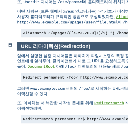
또,
지시어는
에 홈디렉토리의 위치가 
Userdir
/etc/passwd
어떤 사람은 (보통 웹에서
로 인코딩되는) "~" 기호가 이상
%7e
사용자 홈디렉토리가 규칙적인 방법으로 구성되있다면,
Alias
이
http://www.example.com/upages/user/file.html
/h
AliasMatch ^/upages/([a-zA-Z0-9]+)/?(.*) /hom
URL 리다이렉션(Redirection)
앞에서 설명한 설정 지시어들은 아파치가 파일시스템의 특정 장
언트에게 알려주어, 클라이언트가 새로 그 URL을 요청하도록 
들어,
아래
디렉토리의 내용을 새로
DocumentRoot
/foo/
/ba
Redirect permanent /foo/ http://www.example.c
그러면
서버의
로 시작하는 URL-
www.example.com
/foo/
이렉션할 수 있다.
또, 아파치는 더 복잡한 재작성 문제를 위해
지
RedirectMatch
이렉션하려면:
RedirectMatch permanent ^/$ http://www.exampl