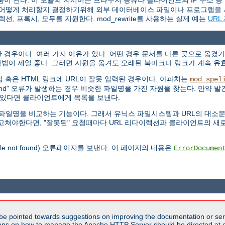
움이 된다. 이 모듈의 지시어는 브라우저 종류나 클라이언트의 IP 주소 등
 요청을 어떻게 처리할지 결정하기위해 외부 데이터베이스 파일이나 프로그램을 
이렉션, 프록시, 모두를 지원한다. mod_rewrite를 사용하는 실제 예는
URL
경우이다. 여러 가지 이유가 있다. 어떤 경우 문서를 다른 곳으로 옮겼기
법이 제일 좋다. 그러면 자원을 옮겨도 오래된 북마크나 링크가 계속 유
 직접 혹은 HTML 링크에 URL이 잘못 입력된 경우이다. 아파치는
mod_spel
Found" 오류가 발생하는 경우 비슷한 파일명을 가진 자원을 찾는다. 만약 발견
개 있다면 클라이언트에게 목록을 보낸다.
않고 파일명을 비교하는 기능이다. 그래서 유닉스 파일시스템과 URL의 대
RL을 고쳐야한다면, "잘못된" 요청때마다 URL 리다이렉션과 클라이언트의
file not found) 오류페이지를 보낸다. 이 페이지의 내용은
ErrorDocumen
be pointed towards suggestions on improving the documentation or ser
tions on how to manage the Apache HTTP Server should be directed at e