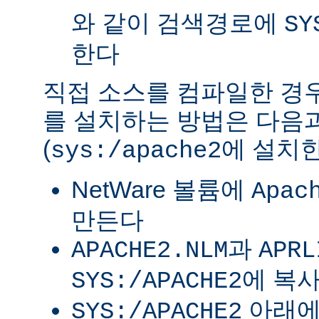
와 같이 검색경로에
SY
한다
직접 소스를 컴파일한 경우 
를 설치하는 방법은 다음
(
에 설치한
sys:/apache2
NetWare 볼륨에
Apac
만든다
과
APACHE2.NLM
APRL
에 복
SYS:/APACHE2
아래
SYS:/APACHE2