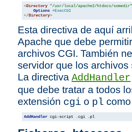
<
Directory
"/usr/local/apache2/htdocs/somedir
Options
+ExecCGI
</
Directory
>
Esta directiva de aquí arri
Apache que debe permitir
archivos CGI. También nec
servidor que los archivos
La directiva
AddHandler
que debe tratar a todos lo
extensión
o
como 
cgi
pl
AddHandler
 cgi-script 
.
cgi 
.
pl