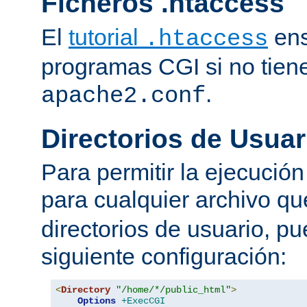
Ficheros .htaccess
El
tutorial
ens
.htaccess
programas CGI si no tien
.
apache2.conf
Directorios de Usuar
Para permitir la ejecuci
para cualquier archivo q
directorios de usuario, pu
siguiente configuración:
<
Directory
"/home/*/public_html"
>
Options
+ExecCGI