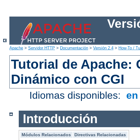
Versi
Apache
>
Servidor HTTP
>
Documentación
>
Versión 2.4
>
How-To / Tu
Tutorial de Apache:
Dinámico con CGI
Idiomas disponibles:
e
Introducción
Módulos Relacionados
Directivas Relacionadas