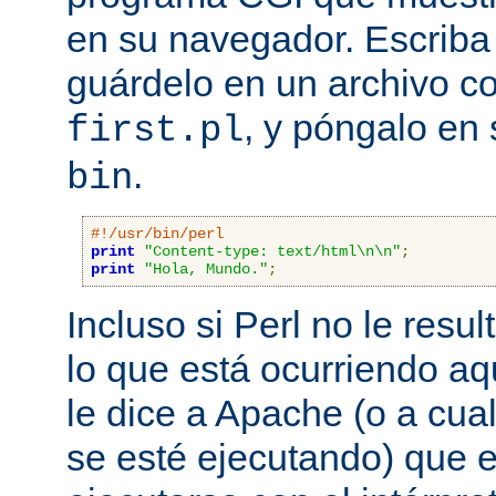
en su navegador. Escriba 
guárdelo en un archivo c
, y póngalo en 
first.pl
.
bin
#!/usr/bin/perl
print
"Content-type: text/html\n\n"
;
print
"Hola, Mundo."
;
Incluso si Perl no le resul
lo que está ocurriendo aq
le dice a Apache (o a cual
se esté ejecutando) que 