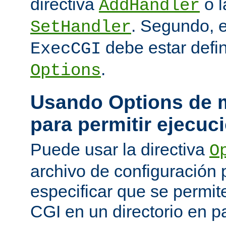
directiva
o l
AddHandler
. Segundo, 
SetHandler
debe estar defin
ExecCGI
.
Options
Usando Options de m
para permitir ejecuc
Puede usar la directiva
O
archivo de configuración 
especificar que se permit
CGI en un directorio en pa