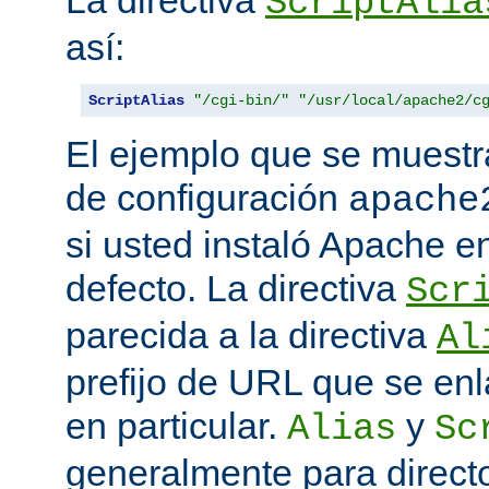
La directiva
ScriptAlia
así:
ScriptAlias
"/cgi-bin/"
"/usr/local/apache2/c
El ejemplo que se muestr
de configuración
apache
si usted instaló Apache e
defecto. La directiva
Scr
parecida a la directiva
Al
prefijo de URL que se enl
en particular.
y
Alias
Sc
generalmente para direct