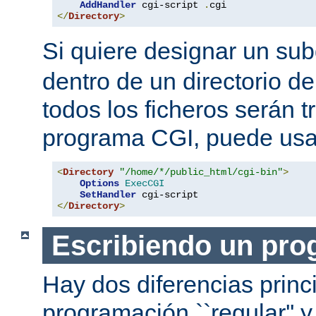
AddHandler
 cgi-script 
.
</
Directory
>
Si quiere designar un sub
dentro de un directorio de
todos los ficheros serán 
programa CGI, puede usar
<
Directory
"/home/*/public_html/cgi-bin"
>
Options
ExecCGI
SetHandler
</
Directory
>
Escribiendo un pro
Hay dos diferencias princ
programación ``regular'' 