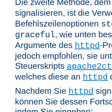
Die zweite Methode, de
signalisieren, ist die Ve
Befehlszeilenoptionen
st
, wie unten be
graceful
Argumente des
-P
httpd
jedoch empfohlen, sie u
Steuerskripts
apache2ct
welches diese an
d
httpd
Nachdem Sie
sign
httpd
können Sie dessen Fortsc
indem Sie eingeben: