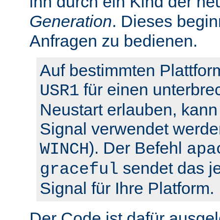
ihn durch ein Kind der ne
Generation
. Dieses begin
Anfragen zu bedienen.
Auf bestimmten Plattfor
für einen unterbre
USR1
Neustart erlauben, kann 
Signal verwendet werden
). Der Befehl
WINCH
apa
sendet das je
graceful
Signal für Ihre Platform.
Der Code ist dafür ausgel