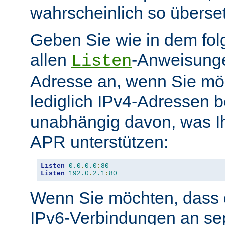
wahrscheinlich so überse
Geben Sie wie in dem fol
allen
-Anweisunge
Listen
Adresse an, wenn Sie möc
lediglich IPv4-Adressen b
unabhängig davon, was Ih
APR unterstützen:
Listen
0.0
.
0.0
:
80
Listen
192.0
.
2.1
:
80
Wenn Sie möchten, dass d
IPv6-Verbindungen an se