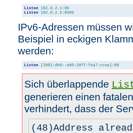
Listen
192.0
.
2.1
:
80
Listen
192.0
.
2.5
:
8000
IPv6-Adressen müssen wi
Beispiel in eckigen Kla
werden:
Listen
[
2001:db8::a00:20ff:fea7:ccea
]:
80
Sich überlappende
Lis
generieren einen fatalen
verhindert, dass der Ser
(48)Address alread