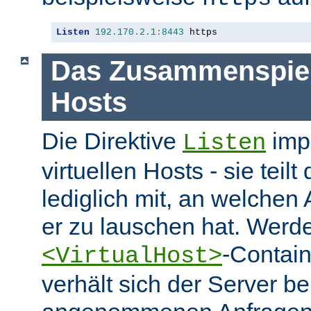
Listen
192.170
.
2.1
:
8443
 https
Das Zusammenspiel 
Hosts
Die Direktive
impl
Listen
virtuellen Hosts - sie tei
lediglich mit, an welchen
er zu lauschen hat. Werd
-Contai
<VirtualHost>
verhält sich der Server be